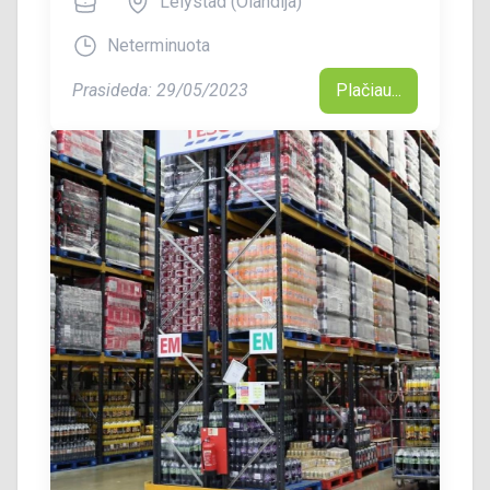
Lelystad (Olandija)
Neterminuota
Prasideda: 29/05/2023
Plačiau...