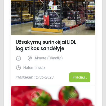
Užsakymų surinkėjai LIDL
logistikos sandėlyje
Almere (Olandija)
Neterminuota
Prasideda: 12/06/2023
Plačiau...