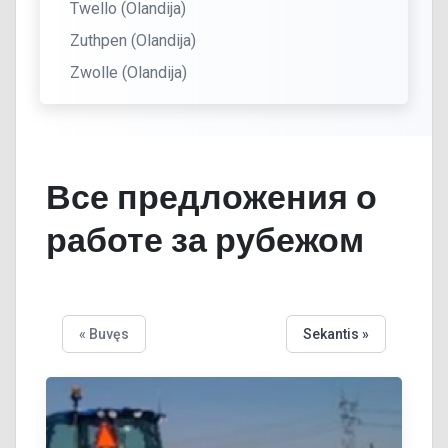
Twello (Olandija)
Zuthpen (Olandija)
Zwolle (Olandija)
Все предложения о
работе за рубежом
« Buvęs
Sekantis »