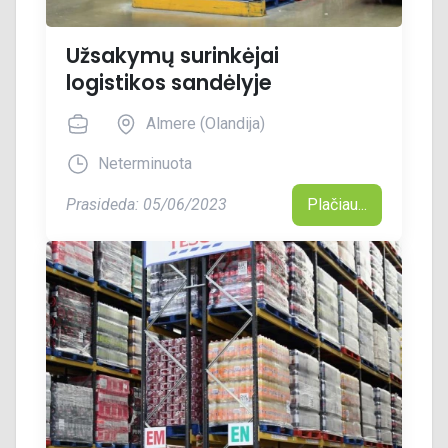
Užsakymų surinkėjai
logistikos sandėlyje
Almere (Olandija)
Neterminuota
Prasideda: 05/06/2023
Plačiau...