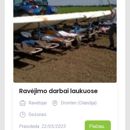
Ravėjimo darbai laukuose
Ravėtojai
Dronten (Olandija)
Sezonas
Prasideda: 22/05/2023
Plačiau...