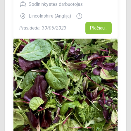
Sodininkystės darbuotojas
Lincolnshire (Anglija)
Prasideda: 30/06/2023
Plačiau...