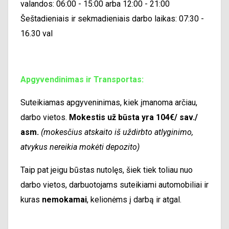
valandos: 06:00 - 15:00 arba 12:00 - 21:00
Šeštadieniais ir sekmadieniais darbo laikas: 07:30 -
16.30 val
Apgyvendinimas ir Transportas:
Suteikiamas apgyveninimas, kiek įmanoma arčiau,
darbo vietos.
Mokestis už būsta yra 104
€/ sav./
asm.
(mokesčius atskaito iš uždirbto atlyginimo,
atvykus nereikia mokėti depozito)
Taip pat jeigu būstas nutolęs, šiek tiek toliau nuo
darbo vietos, darbuotojams suteikiami automobiliai ir
kuras
nemokamai
, kelionėms į darbą ir atgal.