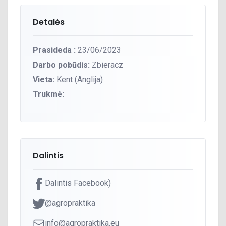
Detalės
Prasideda :
23/06/2023
Darbo pobūdis:
Zbieracz
Vieta:
Kent (Anglija)
Trukmė:
Dalintis
Dalintis Facebook)
@agropraktika
info@agropraktika.eu