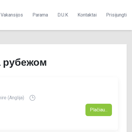
Vakansijos
Parama
D.U.K
Kontaktai
Prisijungti
а рубежом
ire (Anglija)
Plačiau...