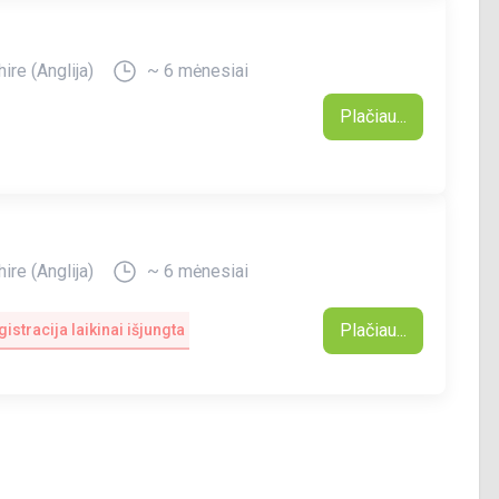
ire (Anglija)
~ 6 mėnesiai
Plačiau...
ire (Anglija)
~ 6 mėnesiai
Plačiau...
istracija laikinai išjungta