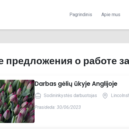
Pagrindinis
Apie mus
е предложения о работе з
Darbas gėlių ūkyje Anglijoje
Sodininkystės darbuotojas
Lincolnsh
Prasideda: 30/06/2023