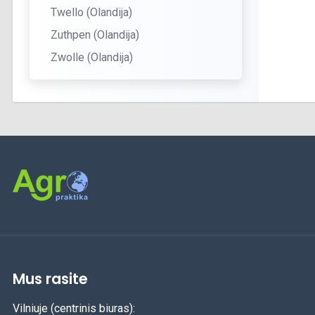
Twello (Olandija)
Zuthpen (Olandija)
Zwolle (Olandija)
Mus rasite
Vilniuje (centrinis biuras):