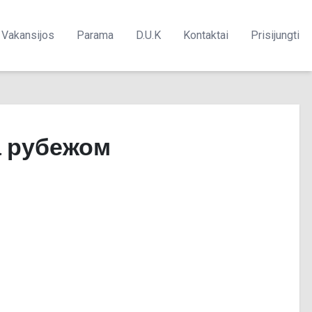
Vakansijos
Parama
D.U.K
Kontaktai
Prisijungti
а рубежом