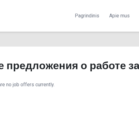
Pagrindinis
Apie mus
е предложения о работе з
re no job offers currently.