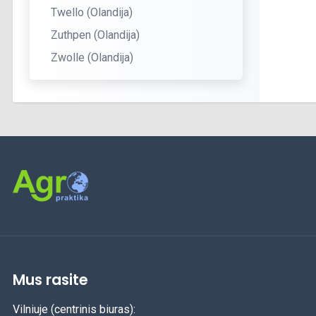
Twello (Olandija)
Zuthpen (Olandija)
Zwolle (Olandija)
Mus rasite
Vilniuje (centrinis biuras):