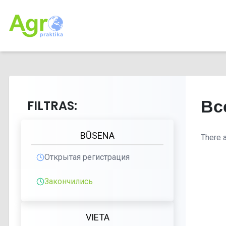
Вс
FILTRAS:
BŪSENA
There a
Открытая регистрация
Закончились
VIETA