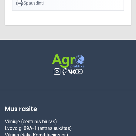
Spausdinti
Mus rasite
Vilniuje (centrinis biuras):
Lvovo g. 89A-1 (antras aukštas)
Vilnius (šalia Konstitucijos pr.)