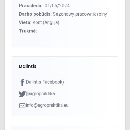
Prasideda :
01/05/2024
Darbo pobūdis:
Sezonowy pracownik rolny
Vieta:
Kent (Anglija)
Trukmė:
Dalintis
Dalintis Facebook)
@agropraktika
info@agropraktika.eu