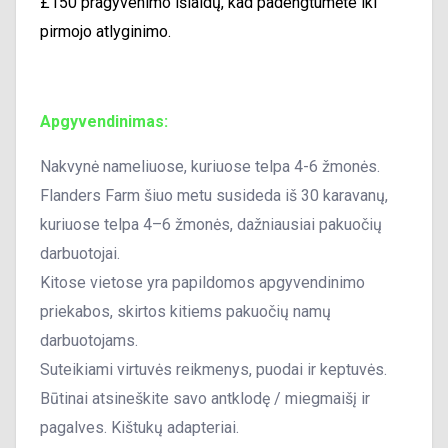
£150 pragyvenimo išlaidų, kad padengtumėte iki
pirmojo atlyginimo.
Apgyvendinimas:
Nakvynė nameliuose, kuriuose telpa 4-6 žmonės.
Flanders Farm šiuo metu susideda iš 30 karavanų,
kuriuose telpa 4–6 žmonės, dažniausiai pakuočių
darbuotojai.
Kitose vietose yra papildomos apgyvendinimo
priekabos, skirtos kitiems pakuočių namų
darbuotojams.
Suteikiami virtuvės reikmenys, puodai ir keptuvės.
Būtinai atsineškite savo antklodę / miegmaišį ir
pagalves. Kištukų adapteriai.