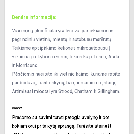
Bendra informacija:
Visi mūsų ūkio filialai yra lengvai pasiekiamos iš
pagrindinių vietinių miestų ir autobusų maršrutų.
Teikiame apsipirkimo keliones mikroautobusu į
vietinius prekybos centrus, tokius kaip Tesco, Asda
ir Morrisons.
Pėsčiomis nueisite iki vietinio kaimo, kuriame rasite
parduotuvių, pašto skyrių, barų ir maitinimo įstaigų.
Artimiausi miestai yra Strood, Chatham ir Gillingham.
*****
Prašome su savimi turėti patogią avalynę ir bet
kokiam orui pritaikytą aprangą. Turėsite atsinešti