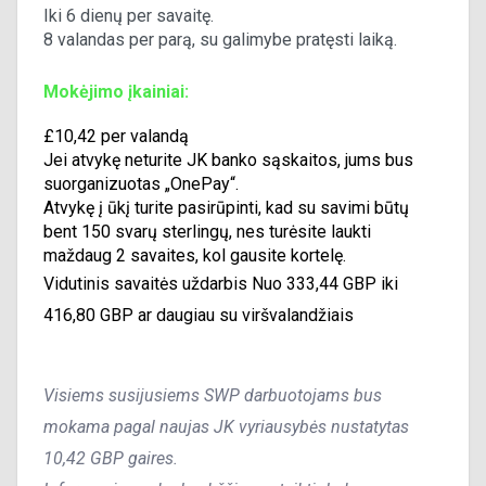
Iki 6 dienų per savaitę.
8 valandas per parą, su galimybe pratęsti laiką.
Mokėjimo įkainiai:
£10,42 per valandą
Jei atvykę neturite JK banko sąskaitos, jums bus
suorganizuotas „OnePay“.
Atvykę į ūkį turite pasirūpinti, kad su savimi būtų
bent 150 svarų sterlingų, nes turėsite laukti
maždaug 2 savaites, kol gausite kortelę.
Vidutinis savaitės uždarbis
Nuo 333,44 GBP iki
416,80 GBP ar daugiau su viršvalandžiais
Visiems susijusiems SWP darbuotojams bus
mokama pagal naujas JK vyriausybės nustatytas
10,42 GBP gaires.